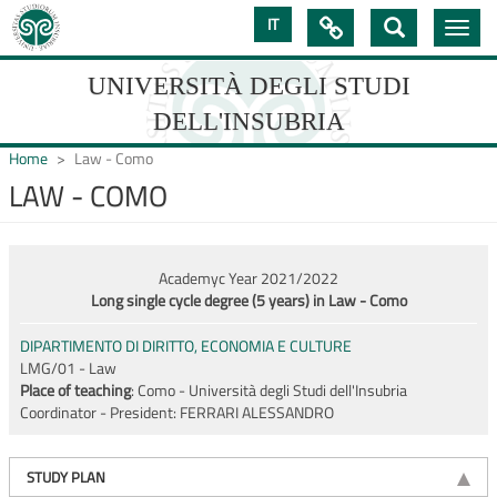
Skip
IT

Toggle
to
navig
main
content
UNIVERSITÀ DEGLI STUDI
DELL'INSUBRIA
Home
Law - Como
LAW - COMO
UNIVERSIT�
DEGLI
Academyc Year 2021/2022
STUDI
Long single cycle degree (5 years) in Law - Como
DELL'INSUBRIA
DIPARTIMENTO DI DIRITTO, ECONOMIA E CULTURE
LMG/01 - Law
Place of teaching
: Como - Università degli Studi dell'Insubria
Coordinator - President:
FERRARI ALESSANDRO
STUDY PLAN