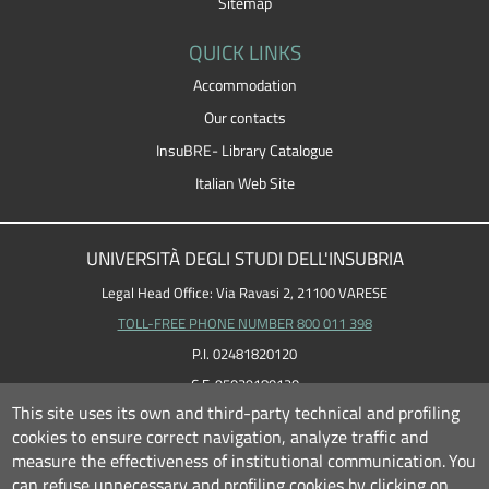
Sitemap
QUICK LINKS
Accommodation
Our contacts
InsuBRE- Library Catalogue
Italian Web Site
UNIVERSITÀ DEGLI STUDI DELL'INSUBRIA
Legal Head Office: Via Ravasi 2, 21100 VARESE
TOLL-FREE PHONE NUMBER 800 011 398
P.I. 02481820120
C.F. 95039180120
This site uses its own and third-party technical and profiling
cookies to ensure correct navigation, analyze traffic and
measure the effectiveness of institutional communication.
You
can refuse unnecessary and profiling cookies by clicking on