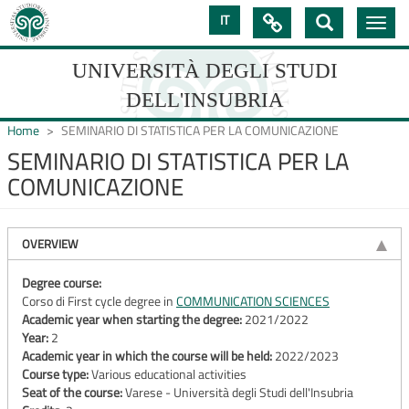
Skip
IT

Toggle
to
navig
main
content
UNIVERSITÀ DEGLI STUDI
DELL'INSUBRIA
Home
SEMINARIO DI STATISTICA PER LA COMUNICAZIONE
SEMINARIO DI STATISTICA PER LA
COMUNICAZIONE
UNIVERSIT�
DEGLI
OVERVIEW
STUDI
DELL'INSUBRIA
Degree course:
Corso di First cycle degree in
COMMUNICATION SCIENCES
Academic year when starting the degree:
2021/2022
Year:
2
Academic year in which the course will be held:
2022/2023
Course type:
Various educational activities
Seat of the course:
Varese - Università degli Studi dell'Insubria